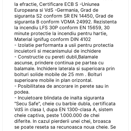
la efractie, Certificare ECB S -Uniunea
Europeana si VdS -Germania, Grad de
siguranta S2 conform SR EN 14450, Grad de
siguranta B conform VDMA 24992. Rezistenta
la incendiu LFS 30P conform EN 15659, 30
minute protectie la incendiu pentru hartie,
Material ignifug conform DIN 4102
- Izolatie performanta a usii pentru protectia
incuietorii si mecanismului de inchidere
- Constructie cu pereti dubli,Balamale
ascunse, prindere continua pe partea cu
balamale. Inchidere laterala si superioara prin
bolturi solide mobile de 25 mm . Bolturi
superioare mobile in plan orizontal.
- Posibilitatea de ancorare in perete sau in
podea.
- Incuietoare blindata de inalta siguranta
"Secu Safe", cheie cu barbie dubla, certificata
VdS in clasa I, dupa EN 1300-clasa A, sistem
cheie captiva, peste 1.000.000 de chei
diferite. In cazul pierderii unei chei, broasca
se poate reseta sa recunoasca noua cheie. Se