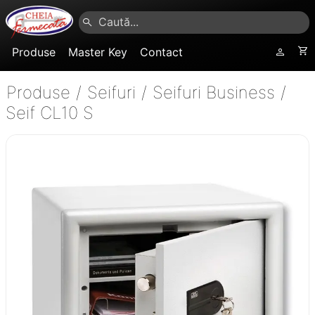
Produse
Master Key
Contact
Produse
/
Seifuri
/
Seifuri Business
/
Seif CL10 S