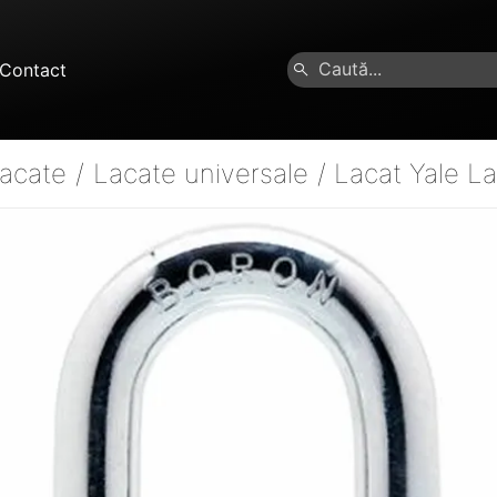
Contact
acate
/
Lacate universale
/
Lacat Yale L