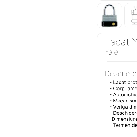
Lacat 
Yale
Descriere
- Lacat pro
- Corp lamel
- Autoinchi
- Mecanism 
- Veriga din
- Deschider
-Dimensiun
- Termen de 