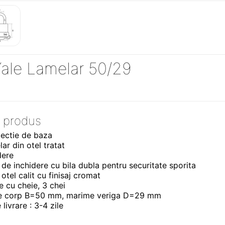
Yale Lamelar 50/29
 produs
tectie de baza
ar din otel tratat
dere
de inchidere cu bila dubla pentru securitate sporita
 otel calit cu finisaj cromat
e cu cheie, 3 chei
e corp B=50 mm, marime veriga D=29 mm
livrare : 3-4 zile