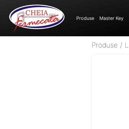
Produse
Master Key
Produse
/
L