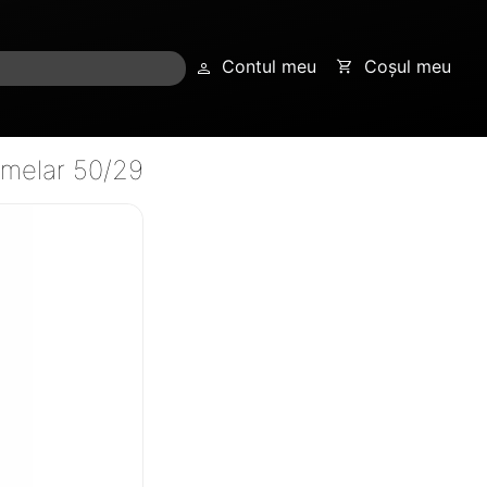
Contul meu
Coșul meu
amelar 50/29