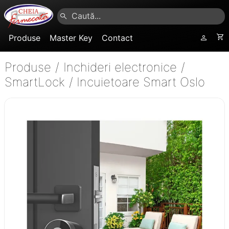
Produse
Master Key
Contact
Produse
/
Inchideri electronice
/
SmartLock
/
Incuietoare Smart Oslo