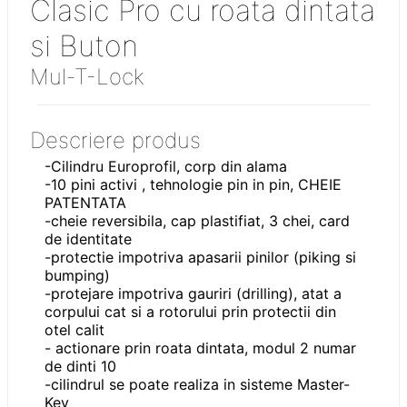
Clasic Pro cu roata dintata
si Buton
Mul-T-Lock
Descriere produs
-Cilindru Europrofil, corp din alama
-10 pini activi , tehnologie pin in pin, CHEIE
PATENTATA
-cheie reversibila, cap plastifiat, 3 chei, card
de identitate
-protectie impotriva apasarii pinilor (piking si
bumping)
-protejare impotriva gauriri (drilling), atat a
corpului cat si a rotorului prin protectii din
otel calit
- actionare prin roata dintata, modul 2 numar
de dinti 10
-cilindrul se poate realiza in sisteme
Master-
Key