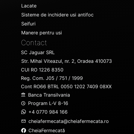
Lacate
Sisteme de inchidere usi antifoc
Seifuri
Manere pentru usi
Contact
SC Jaguar SRL
Str. Mihai Viteazul, nr. 2, Oradea 410073
CUI RO 1226 8350
Reg. Com. J05 / 751 / 1999
Cont RO66 BTRL 0050 1202 7409 08XX
Banca Transilvania
Program L-V 8-16
+4 0770 984 166
cheiafermecata@cheiafermecata.ro
CheiaFermecată