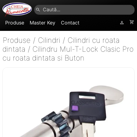
Produse
Master Key
Contact
Produse
/
Cilindri
/
Cilindri cu roata
dintata
/
Cilindru Mul-T-Lock Clasic Pro
cu roata dintata si Buton