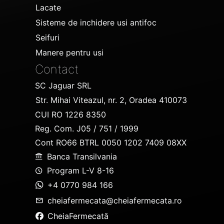
Lacate
Sisteme de inchidere usi antifoc
Seifuri
Manere pentru usi
Contact
SC Jaguar SRL
Str. Mihai Viteazul, nr. 2, Oradea 410073
CUI RO 1226 8350
Reg. Com. J05 / 751 / 1999
Cont RO66 BTRL 0050 1202 7409 08XX
Banca Transilvania
Program L-V 8-16
+4 0770 984 166
cheiafermecata@cheiafermecata.ro
CheiaFermecată