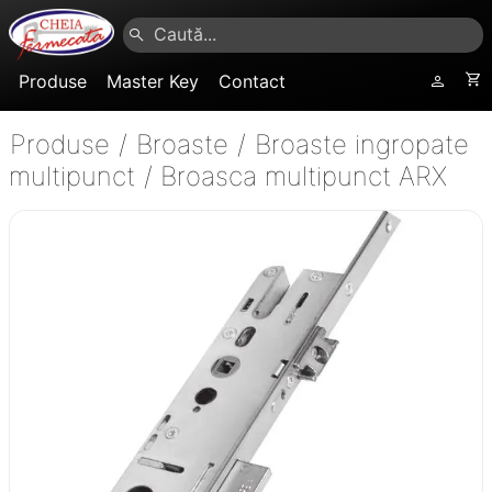
Produse
Master Key
Contact
Produse
/
Broaste
/
Broaste ingropate
multipunct
/
Broasca multipunct ARX