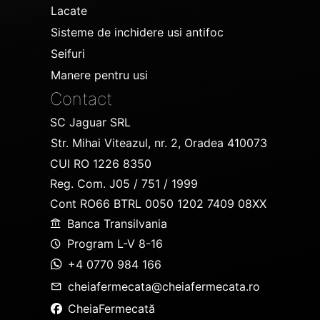
Lacate
Sisteme de inchidere usi antifoc
Seifuri
Manere pentru usi
Contact
SC Jaguar SRL
Str. Mihai Viteazul, nr. 2, Oradea 410073
CUI RO 1226 8350
Reg. Com. J05 / 751 / 1999
Cont RO66 BTRL 0050 1202 7409 08XX
Banca Transilvania
Program L-V 8-16
+4 0770 984 166
cheiafermecata@cheiafermecata.ro
CheiaFermecată