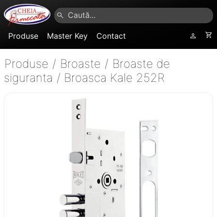
Produse
Master Key
Contact
Produse
/
Broaste
/
Broaste de
siguranta
/
Broasca Kale 252R