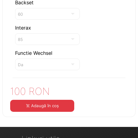
Backset
Interax
Functie Wechsel
100 RON
Adaugă în coș