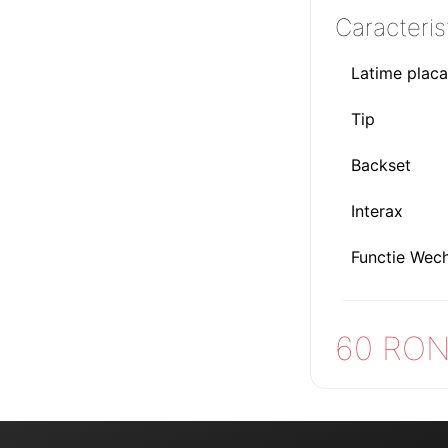
Caracterist
Latime placa
Tip
Backset
Interax
Functie Wech
60 RO