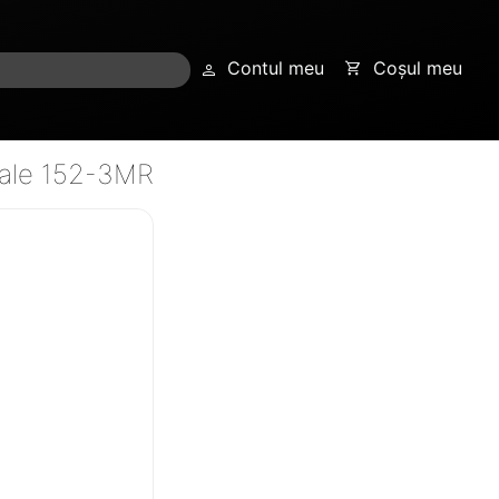
Contul meu
Coșul meu
Kale 152-3MR