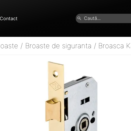
Contact
roaste
/
Broaste de siguranta
/
Broasca 