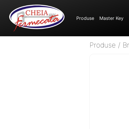
Produse
Master Key
Produse
/
B