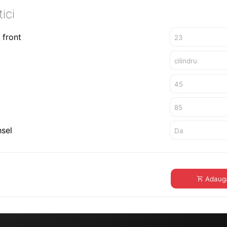
ici
 front
sel
N
Adaugă