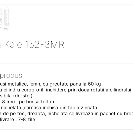
a Kale 152-3MR
 produs
 usi metalice, lemn, cu greutate pana la 60 kg
u cilindru europrofil, inchidere prin doua rotatii a cilindrului
ibila (dr.-stg.)
a 8 mm , pe bucsa teflon
 nichelata ,carcasa inchisa din tabla zincata
a de pe toc, dreapta, nichelata se livreaza in pachet cu bro
ivrare : 7-8 zile