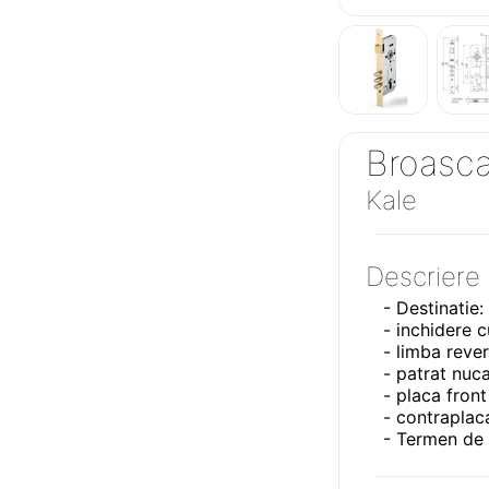
Broasc
Kale
Descriere
- Destinatie:
- inchidere c
- limba revers
- patrat nuc
- placa front
- contraplac
- Termen de l